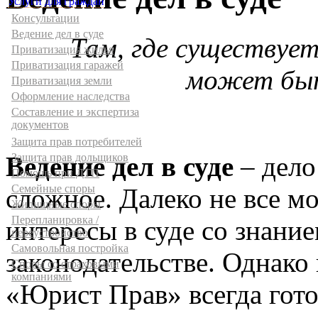
Услуги для граждан
Консультации
Ведение дел в суде
Там, где существует
Приватизация жилья
Приватизация гаражей
может быт
Приватизация земли
Оформление наследства
Составление и экспертиза
документов
Защита прав потребителей
Ведение дел в суде
– дело
Защита прав дольщиков
Помощь при ДТП
Семейные споры
сложное. Далеко не все м
Жилищные споры
Перепланировка /
интересы в суде со знани
переустройство
Самовольная постройка
законодательстве. Однако
Споры со страховыми
компаниями
«Юрист Прав» всегда гото