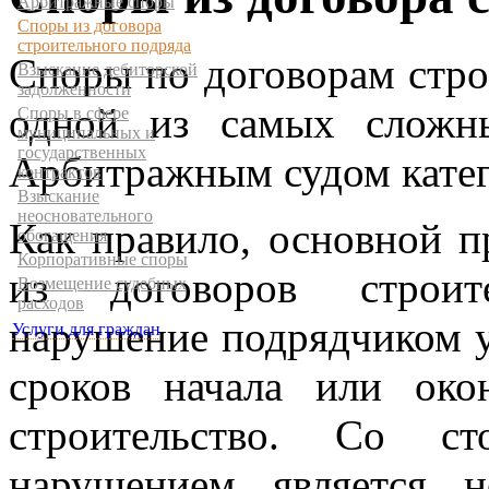
Арбитражные споры
Споры из договора
строительного подряда
Споры по договорам стро
Взыскание дебиторской
задолженности
одной из самых сложн
Споры в сфере
муниципальных и
государственных
Арбитражным судом катег
контрактов
Взыскание
неосновательного
Как правило, основной 
обогащения
Корпоративные споры
из договоров строите
Возмещение судебных
расходов
нарушение подрядчиком у
Услуги для граждан
сроков начала или окон
строительство. Со ст
нарушением является н